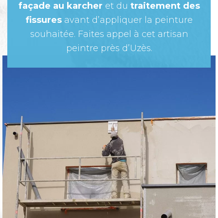
façade au karcher
et du
traitement des
fissures
avant d’appliquer la peinture
souhaitée. Faites appel à cet
artisan
peintre près d’Uzès.